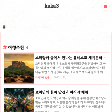
kaka3
홈
여행추천
4
스리랑카 골에서 만나는 유네스코 세계문화유
산 탐방
스리랑카 골에서 유네스코 세계문화유산을 탐방하며 그 아
름다움과 역사적 가치에 대해 알아보세요.스리랑카의 아름
다운 해안 도시 골(Galle)은 그 자체로 역사와 문화가 어우
러진 매혹적인 장소입니다. 골은 1988년에 유네스코 세계문
카테고리 없음
2025. 1. 23.
화유산으로 등재된 곳으로, 근대에 형성된 독특한 도시 구조
와 건축물들을 자랑합니다. 이 블로그 포스트에서는 골의 역
사적 배경, 문화유산의 중요성, 그리고 탐방할 때 놓치지 말
호치민의 현지 맛집과 야시장 체험
아야 할 주요 명소들에 대해 자세히 알아보도록 하겠습니다.
골의 역사적 배경골은 스리랑카의 남서부 해안에 위치하며,
호치민의 현지 맛집과 야시장 체험을 통해 진정한 베트남의
16세기부터 포르투갈, 네덜란드, 영국 등 여러 외세의 영향
맛을 느껴보세요. 다양한 음식과 문화가 어우러진 장소에서
을 받아온 곳입니다. 이 도시의 역사를 이해하기 위해서는 물
특별한 경험을 즐기실 수 있습니다.호치민시는 베트남의 경
리적 구조뿐만 아니라 문화적 상징과 주민들의 삶을 살펴보
제 수도이며, 다양한 문화와 전통이 어우러진 도시입니다. 여