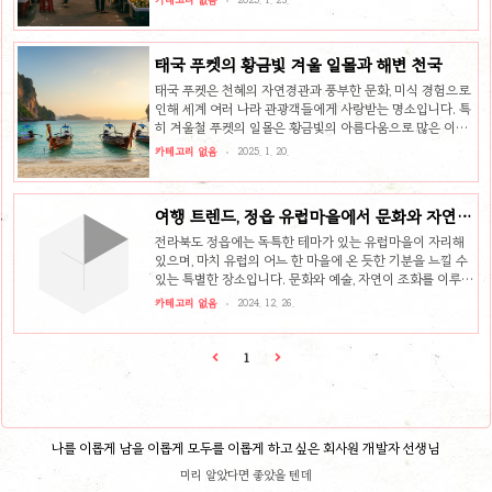
카테고리 없음
2025. 1. 23.
는 것이 필요합니다. ..
기서는 맛있는 음식을 찾는 것뿐만 아니라, 신나는 야시장을
체험하며 현지의 진정한 맛을 느낄 수 있는 곳이 많습니다.
이 글에서는 호치민의 추천 맛집과 야시장을 자세히 소개하
태국 푸켓의 황금빛 겨울 일몰과 해변 천국
고, 이곳에서 맛볼 수 있는 다양한 음식과 경험을 소개하겠습
니다.호치민의 현지 맛집: 전통과 현대의 조화1. 베트남의 전
태국 푸켓은 천혜의 자연경관과 풍부한 문화, 미식 경험으로
통 음식, 포(Phở)호치민에서 가장 유명한 요리 중 하나는 포
인해 세계 여러 나라 관광객들에게 사랑받는 명소입니다. 특
입니다. 포는 베트남의 대표적인 국수 요리로, 진한 육수와
히 겨울철 푸켓의 일몰은 황금빛의 아름다움으로 많은 이들
신선한 재료가 어우러져 특별한 맛을 자아냅니다. 호치민에
의 마음을 사로잡습니다. 이번 블로그에서는 푸켓의 겨울 일
카테고리 없음
2025. 1. 20.
서는 수많은 ..
몰과 해변의 매력을 심도 있게 소개하며, 방문객 여러분이 이
천국 같은 곳에서 어떤 경험을 기대할 수 있는지 말씀드리겠
습니다.푸켓의 특색 있는 해변들푸켓은 다양한 해변으로 유
여행 트렌드, 정읍 유럽마을에서 문화와 자연을
명합니다. 각각의 해변은 독특한 매력을 지니고 있어 관광객
동시에!
들에게 다채로운 체험을 제공합니다. 가장 인기 있는 해변 중
전라북도 정읍에는 독특한 테마가 있는 유럽마을이 자리해
하나는 파통 비치입니다. 이곳은 맑은 물과 고운 모래로 유명
있으며, 마치 유럽의 어느 한 마을에 온 듯한 기분을 느낄 수
하며, 활기찬 야간 생활과 다양한 해양 스포츠 활동을 즐길
있는 특별한 장소입니다. 문화와 예술, 자연이 조화를 이루
수 있는 최고의 장소입니다. 비치바와 레스토랑이 즐비한 파
며, 한국에서 유럽의 감성을 만끽할 수 있는 이곳은 방문객들
카테고리 없음
2024. 12. 26.
통 비치는 많은 ..
에게 많은 추억을 선사합니다. 이 글에서는 정읍 유럽마을의
매력을 소개하고, 볼거리와 즐길 거리를 알아봅니다. 유럽의
다양함을 담고 있는 이 마을은 어떤 모습인지 자세히 알아보
1
겠습니다.유럽마을의 특별함정읍 유럽마을은 다양한 유럽
국가의 건축 양식을 모티브로 한 다양한 건물들이 특징입니
다. 독일, 프랑스, 이탈리아 등 각국의 독특한 건축미를 느낄
수 있어, 방문객들은 이국적인 분위기를 만끽할 수 있습니다.
특히 포토존이 잘 마련되어 있어 사진 촬영을 위해 많은 사람
나를 이롭게 남을 이롭게 모두를 이롭게 하고 싶은 회사원 개발자 선생님
들이 찾기도..
미리 알았다면 좋았을 텐데