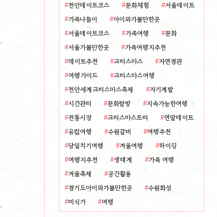
천안데이트코스
문화체험
서울데이트
가족나들이
아이와가볼만한곳
서울데이트코스
가족여행
문화
서울가볼만한곳
가족여행지추천
데이트추천
크리스마스
자연경관
여행가이드
크리스마스여행
천안세계크리스마스축제
자기계발
시간관리
문화탐방
지속가능한여행
전통시장
크리스마스트리
연말데이트
유럽여행
수원갈비
여행추천
당일치기여행
겨울여행
하이킹
여행지추천
생태계
가족 여행
겨울축제
공간활용
경기도아이와가볼만한곳
수원화성
미식가
여행