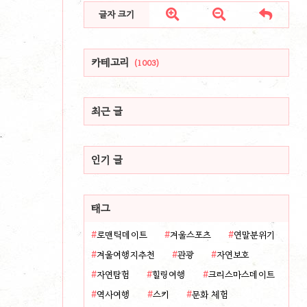



글자 크기
카테고리
(1003)
최근 글
인기 글
태그
로맨틱데이트
겨울스포츠
연말분위기
겨울여행지추천
관광
자연보호
자연탐험
힐링여행
크리스마스데이트
역사여행
스키
문화 체험